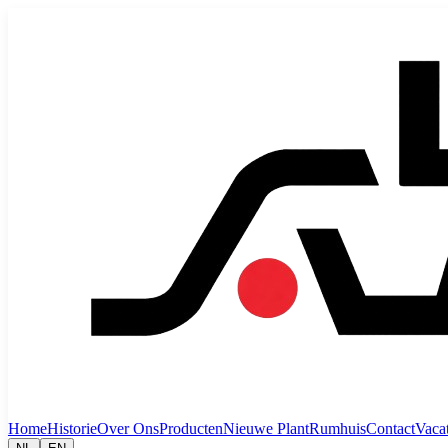
Home
Historie
Over Ons
Producten
Nieuwe Plant
Rumhuis
Contact
Vaca